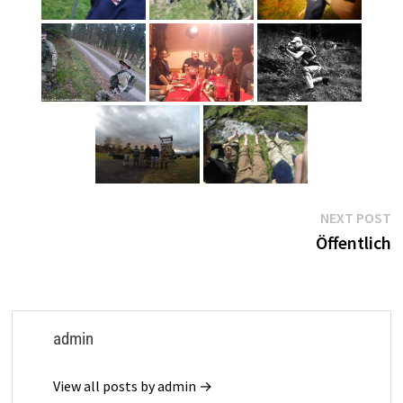
Post
N
NEXT POST
p
Öffentlich
navigation
admin
View all posts by admin →