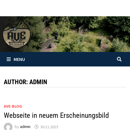
Skip
to
content
MENU
AUTHOR:
ADMIN
AVE-BLOG
Webseite in neuem Erscheinungsbild
by
admin
30.11.2015