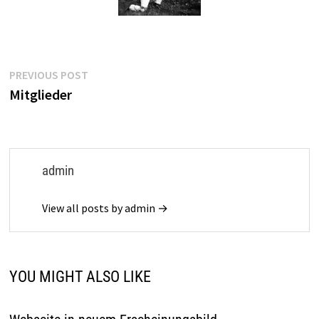
Post
Previous
PREVIOUS POST
post:
Mitglieder
navigation
admin
View all posts by admin →
YOU MIGHT ALSO LIKE