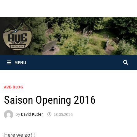
Skip
to
content
MENU
AVE-BLOG
Saison Opening 2016
by
David Kuder
28.05.2016
Here we go!!!