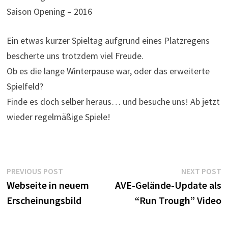
Saison Opening – 2016
Ein etwas kurzer Spieltag aufgrund eines Platzregens
bescherte uns trotzdem viel Freude.
Ob es die lange Winterpause war, oder das erweiterte
Spielfeld?
Finde es doch selber heraus… und besuche uns! Ab jetzt
wieder regelmäßige Spiele!
Post
Previous
N
PREVIOUS POST
NEXT POST
post:
p
Webseite in neuem
AVE-Gelände-Update als
navigation
Erscheinungsbild
“Run Trough” Video